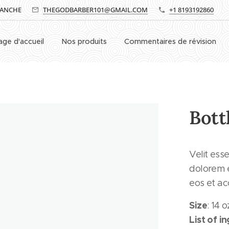
MANCHE
THEGODBARBER101@GMAIL.COM
+1 8193192860
age d'accueil
Nos produits
Commentaires de révision
Bottl
Velit ess
dolorem e
eos et a
Size
: 14 o
List of i