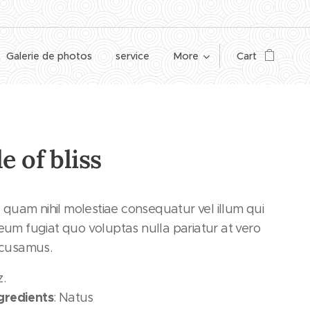
Galerie de photos
service
More
Cart
e of bliss
e quam nihil molestiae consequatur vel illum qui
um fugiat quo voluptas nulla pariatur at vero
ccusamus.
z.
ngredients
: Natus